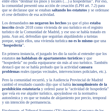
entre ellos “destinar los pisos y locales (…) a hospederías”. Por eso,
la comunidad presentó una acción de cesación (LPH art. 7.2) para
que se declarase que se estaban
saltando los estatutos
y se ordenase
el cese definitivo de esa actividad.
Los demandados
no negaron los hechos
ya que el piso
estaba
inscrito
desde 2018 como vivienda de uso turístico en el registro
turístico de la Comunidad de Madrid, y ese uso se había tratado en
junta. Aun así, defendían que seguirían alquilándolo a turistas
porque, según ellos, una vivienda turística
no es lo mismo
que una
“
hospedería
”.
En primera instancia, el juzgado les dio la razón al entender que los
estatutos
no hablaban de apartamentos turísticos
y que
“hospedería” no podía equipararse sin más al uso turístico. También
destacó que no se había probado que la actividad
causara
problemas
reales (quejas vecinales, intervenciones policiales, etc.).
Pero la comunidad recurrió, y la Audiencia Provincial de Madrid
cambió el resultado cuando dijo que sí había
incumplimiento de la
prohibición estatutaria
y ordenó parar la “actividad de hospedería”
que veía en ese alquiler turístico, apoyándose en la normativa
autonómica y en que se trataba de alojamiento por precio, temporal
y sin intención de permanencia.
Finalmente, el Tribunal Supremo (TS) desestima el recurso de los